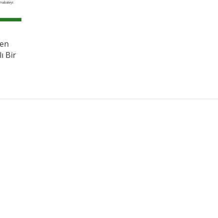
den
ı Bir