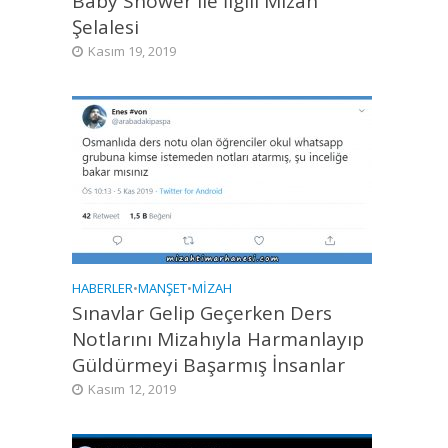
Baby Shower ile İlgili Mizah
Şelalesi
Kasım 19, 2019
HABERLER
•
MANŞET
•
MIZAH
Sınavlar Gelip Geçerken Ders
Notlarını Mizahıyla Harmanlayıp
Güldürmeyi Başarmış İnsanlar
Kasım 12, 2019