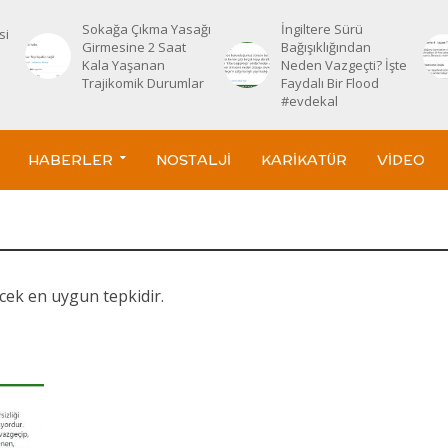
Sokağa Çıkma Yasağı
İngiltere Sürü
si
Girmesine 2 Saat
Bağışıklığından
Kala Yaşanan
Neden Vazgeçti? İşte
Trajikomik Durumlar
Faydalı Bir Flood
#evdekal
HABERLER
NOSTALJI
KARIKATÜR
VIDEO
cek en uygun tepkidir.