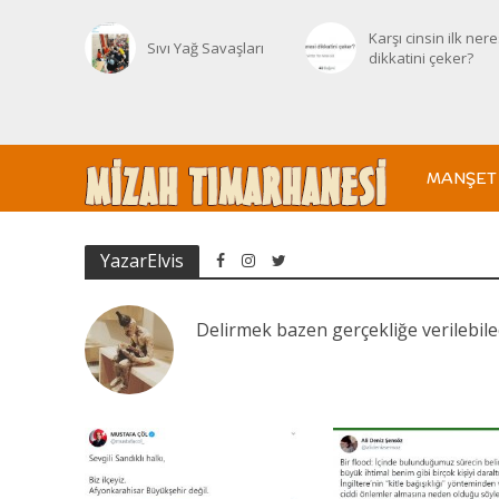
Karşı cinsin ilk nere
Sıvı Yağ Savaşları
dikkatini çeker?
MANŞET
YazarElvis
Delirmek bazen gerçekliğe verilebile