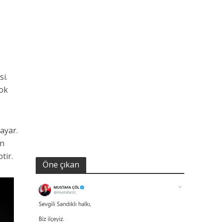
si.
çok
ayar.
an
tir.
Öne çıkan