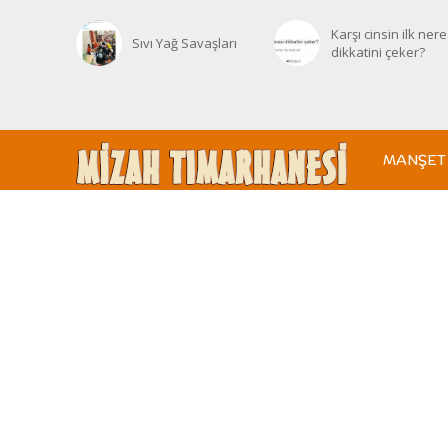
Karşı cinsin ilk nere
Sıvı Yağ Savaşları
dikkatini çeker?
MANŞET