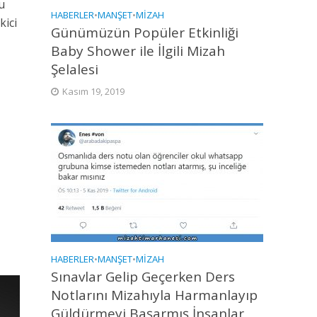
u
HABERLER
•
MANŞET
•
MIZAH
kici
Günümüzün Popüler Etkinliği
Baby Shower ile İlgili Mizah
Şelalesi
Kasım 19, 2019
HABERLER
•
MANŞET
•
MIZAH
Sınavlar Gelip Geçerken Ders
Notlarını Mizahıyla Harmanlayıp
Güldürmeyi Başarmış İnsanlar