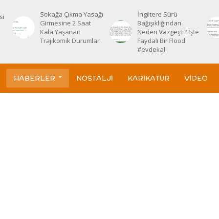
Sokağa Çıkma Yasağı
İngiltere Sürü
si
Girmesine 2 Saat
Bağışıklığından
Kala Yaşanan
Neden Vazgeçti? İşte
Trajikomik Durumlar
Faydalı Bir Flood
#evdekal
HABERLER
NOSTALJI
KARIKATÜR
VIDEO