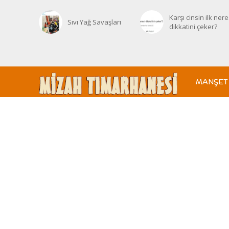
Karşı cinsin ilk nere
Sıvı Yağ Savaşları
dikkatini çeker?
MANŞET