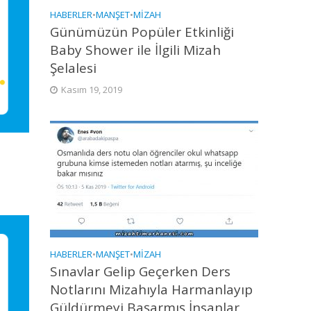
HABERLER
•
MANŞET
•
MIZAH
Günümüzün Popüler Etkinliği
Baby Shower ile İlgili Mizah
Şelalesi
Kasım 19, 2019
HABERLER
•
MANŞET
•
MIZAH
Sınavlar Gelip Geçerken Ders
Notlarını Mizahıyla Harmanlayıp
Güldürmeyi Başarmış İnsanlar