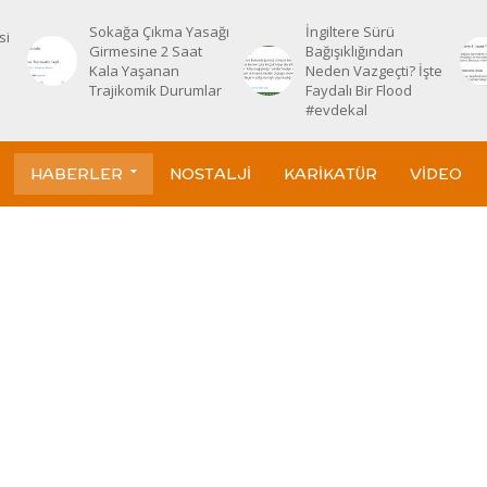
Sokağa Çıkma Yasağı
İngiltere Sürü
si
Girmesine 2 Saat
Bağışıklığından
Kala Yaşanan
Neden Vazgeçti? İşte
Trajikomik Durumlar
Faydalı Bir Flood
#evdekal
HABERLER
NOSTALJI
KARIKATÜR
VIDEO