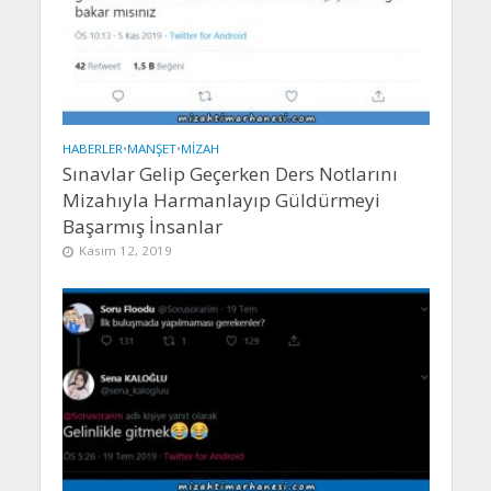
HABERLER
•
MANŞET
•
MIZAH
Sınavlar Gelip Geçerken Ders Notlarını
Mizahıyla Harmanlayıp Güldürmeyi
Başarmış İnsanlar
Kasım 12, 2019