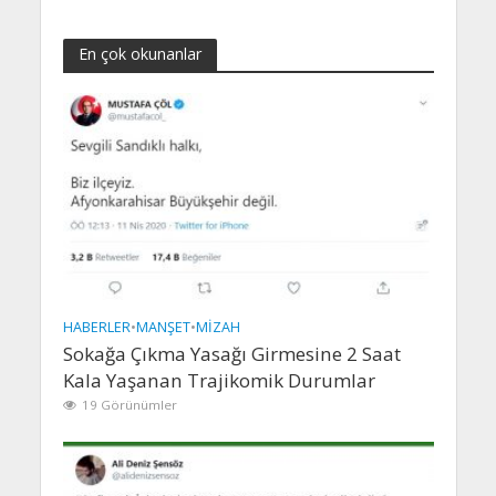
En çok okunanlar
HABERLER
•
MANŞET
•
MIZAH
Sokağa Çıkma Yasağı Girmesine 2 Saat
Kala Yaşanan Trajikomik Durumlar
19 Görünümler