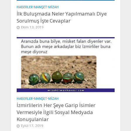
HABERLER
•
MANŞET
•
MIZAH
İlk Buluşmada Neler Yapılmamalı Diye
Sorulmuş İşte Cevaplar
Ekim 13, 2019
HABERLER
•
MANŞET
•
MIZAH
İzmirlilerin Her Şeye Garip İsimler
Vermesiyle İlgili Sosyal Medyada
Konuşulanlar
Eylül 17, 2019