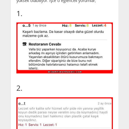
yüksek olabiliyor. İşte o eğlenceli yorumlar;
1.
2.