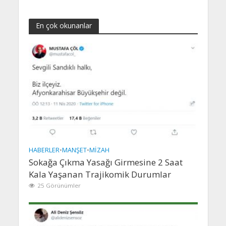
En çok okunanlar
HABERLER
•
MANŞET
•
MIZAH
Sokağa Çıkma Yasağı Girmesine 2 Saat
Kala Yaşanan Trajikomik Durumlar
25 Görünümler