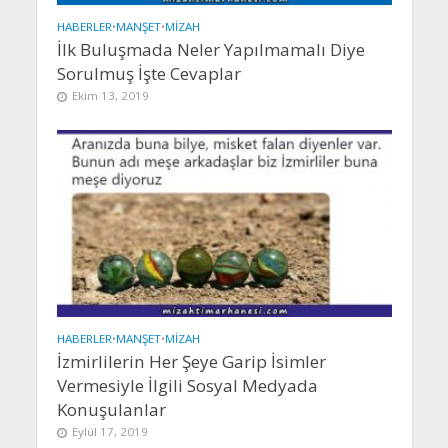
HABERLER
•
MANŞET
•
MIZAH
İlk Buluşmada Neler Yapılmamalı Diye
Sorulmuş İşte Cevaplar
Ekim 13, 2019
HABERLER
•
MANŞET
•
MIZAH
İzmirlilerin Her Şeye Garip İsimler
Vermesiyle İlgili Sosyal Medyada
Konuşulanlar
Eylül 17, 2019