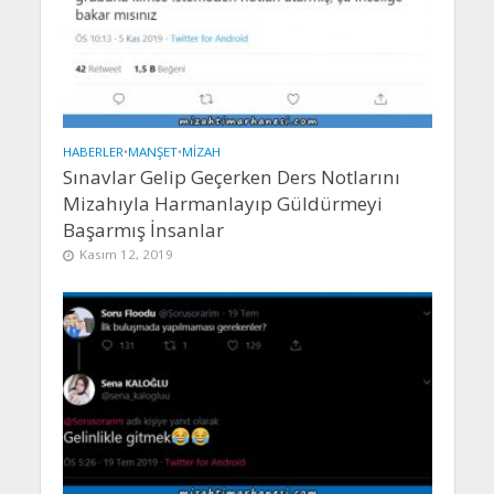
HABERLER
•
MANŞET
•
MIZAH
Sınavlar Gelip Geçerken Ders Notlarını
Mizahıyla Harmanlayıp Güldürmeyi
Başarmış İnsanlar
Kasım 12, 2019