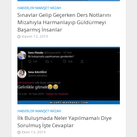
HABERLER
•
MANŞET
•
MIZAH
Sınavlar Gelip Geçerken Ders Notlarını
Mizahıyla Harmanlayıp Güldürmeyi
Başarmış İnsanlar
Kasım 12, 2019
HABERLER
•
MANŞET
•
MIZAH
İlk Buluşmada Neler Yapılmamalı Diye
Sorulmuş İşte Cevaplar
Ekim 13, 2019