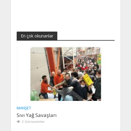
En çok okunanlar
MANŞET
Sıvı Yağ Savaşları
2 Görünümler