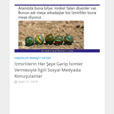
HABERLER
•
MANŞET
•
MIZAH
İzmirlilerin Her Şeye Garip İsimler
Vermesiyle İlgili Sosyal Medyada
Konuşulanlar
Eylül 17, 2019