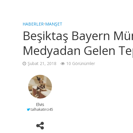
HABERLER
•
MANŞET
Beşiktaş Bayern Mün
Medyadan Gelen Tep
Şubat 21, 2018
10 Görünümler
Elvis
talhakatirci45