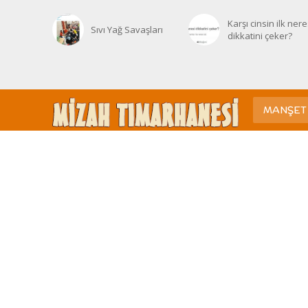
Karşı cinsin ilk nere
Sıvı Yağ Savaşları
dikkatini çeker?
MANŞET