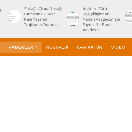
Sokağa Çıkma Yasağı
İngiltere Sürü
si
Girmesine 2 Saat
Bağışıklığından
Kala Yaşanan
Neden Vazgeçti? İşte
Trajikomik Durumlar
Faydalı Bir Flood
#evdekal
HABERLER
NOSTALJI
KARIKATÜR
VIDEO