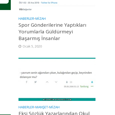
HABERLER
•
MIZAH
Spor Gönderilerine Yaptıkları
Yorumlarla Güldürmeyi
Başarmış İnsanlar
Ocak 5, 2020
HABERLER
•
MANŞET
•
MIZAH
Ekşi Sözlük Yazarlarından Okul