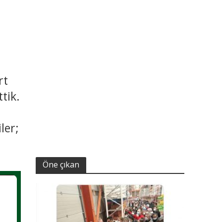
rt
tik.
ler;
Öne çıkan