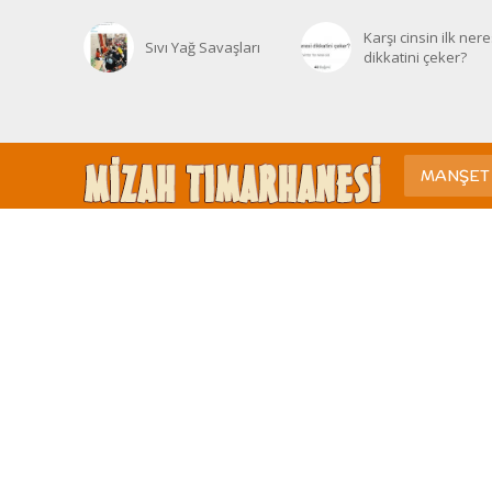
Karşı cinsin ilk nere
Sıvı Yağ Savaşları
dikkatini çeker?
MANŞET