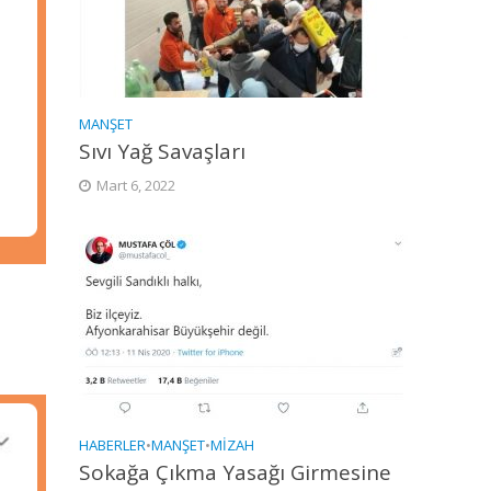
MANŞET
Sıvı Yağ Savaşları
Mart 6, 2022
HABERLER
•
MANŞET
•
MIZAH
Sokağa Çıkma Yasağı Girmesine