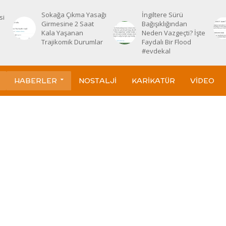
Sokağa Çıkma Yasağı
İngiltere Sürü
si
Girmesine 2 Saat
Bağışıklığından
Kala Yaşanan
Neden Vazgeçti? İşte
Trajikomik Durumlar
Faydalı Bir Flood
#evdekal
HABERLER
NOSTALJI
KARIKATÜR
VIDEO