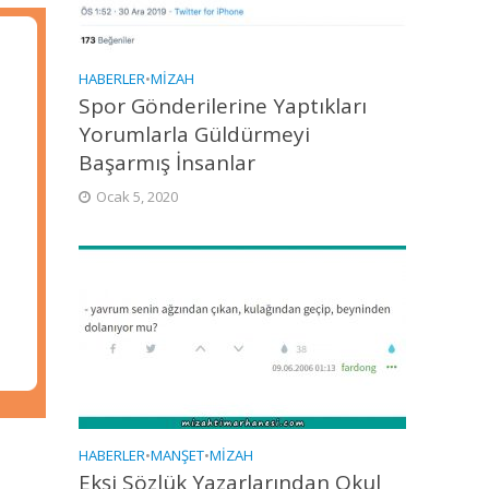
HABERLER
•
MIZAH
Spor Gönderilerine Yaptıkları
Yorumlarla Güldürmeyi
Başarmış İnsanlar
Ocak 5, 2020
HABERLER
•
MANŞET
•
MIZAH
Ekşi Sözlük Yazarlarından Okul