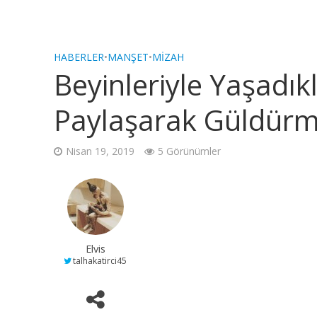
HABERLER
•
MANŞET
•
MIZAH
Beyinleriyle Yaşadıkl
Paylaşarak Güldürm
Nisan 19, 2019
5 Görünümler
Elvis
talhakatirci45