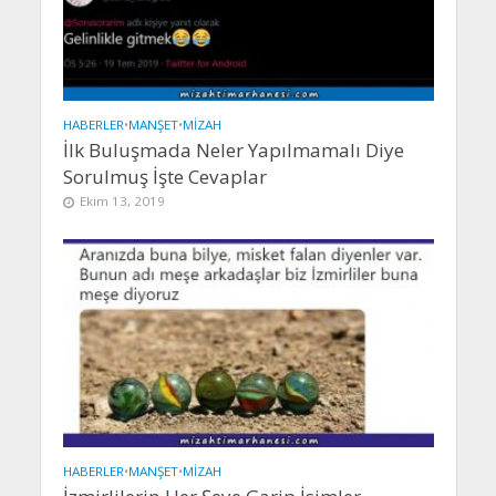
HABERLER
•
MANŞET
•
MIZAH
İlk Buluşmada Neler Yapılmamalı Diye
Sorulmuş İşte Cevaplar
Ekim 13, 2019
HABERLER
•
MANŞET
•
MIZAH