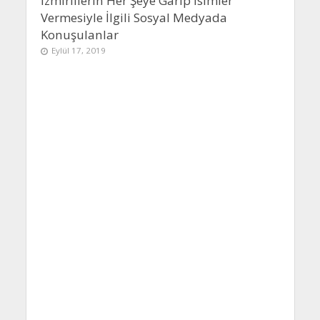
İzmirlilerin Her Şeye Garip İsimler
Vermesiyle İlgili Sosyal Medyada
Konuşulanlar
Eylül 17, 2019