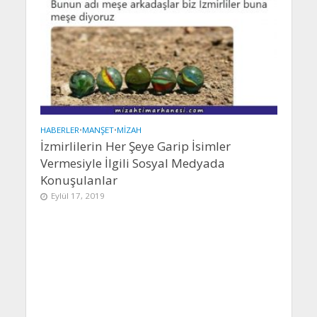
HABERLER
•
MANŞET
•
MIZAH
İzmirlilerin Her Şeye Garip İsimler
Vermesiyle İlgili Sosyal Medyada
Konuşulanlar
Eylül 17, 2019