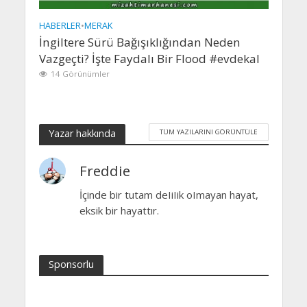
HABERLER
•
MERAK
İngiltere Sürü Bağışıklığından Neden
Vazgeçti? İşte Faydalı Bir Flood #evdekal
14 Görünümler
Yazar hakkında
TÜM YAZILARINI GÖRÜNTÜLE
Freddie
İçinde bir tutam deIiIik oImayan hayat,
eksik bir hayattır.
Sponsorlu