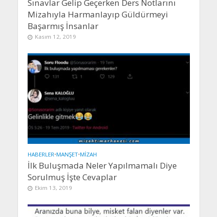
Sınavlar Gelip Geçerken Ders Notlarını
Mizahıyla Harmanlayıp Güldürmeyi
Başarmış İnsanlar
Kasım 12, 2019
HABERLER
•
MANŞET
•
MIZAH
İlk Buluşmada Neler Yapılmamalı Diye
Sorulmuş İşte Cevaplar
Ekim 13, 2019