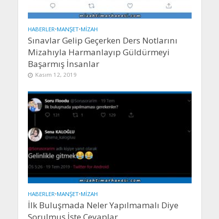
HABERLER
•
MANŞET
•
MIZAH
Sınavlar Gelip Geçerken Ders Notlarını
Mizahıyla Harmanlayıp Güldürmeyi
Başarmış İnsanlar
Kasım 12, 2019
HABERLER
•
MANŞET
•
MIZAH
İlk Buluşmada Neler Yapılmamalı Diye
Sorulmuş İşte Cevaplar