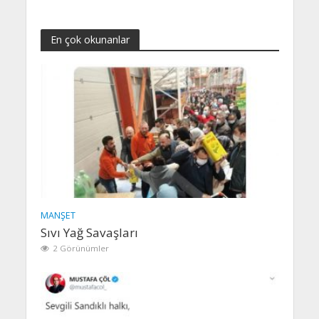
En çok okunanlar
MANŞET
Sıvı Yağ Savaşları
2 Görünümler