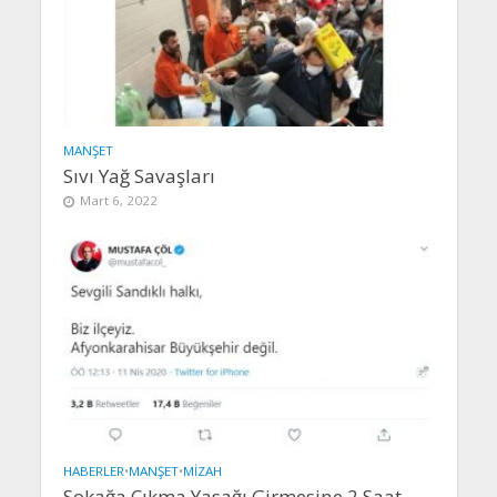
MANŞET
Sıvı Yağ Savaşları
Mart 6, 2022
HABERLER
•
MANŞET
•
MIZAH
Sokağa Çıkma Yasağı Girmesine 2 Saat