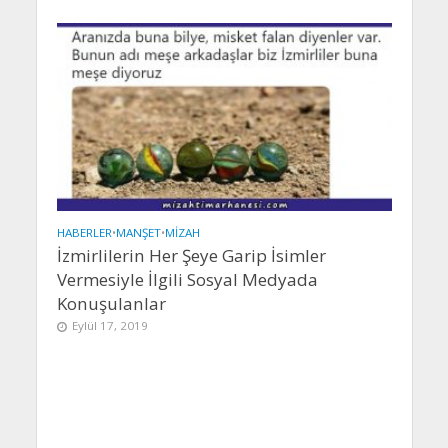
HABERLER
•
MANŞET
•
MIZAH
İzmirlilerin Her Şeye Garip İsimler
Vermesiyle İlgili Sosyal Medyada
Konuşulanlar
Eylül 17, 2019