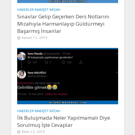
HABERLER
•
MANŞET
•
MIZAH
Sınavlar Gelip Geçerken Ders Notlarını
Mizahıyla Harmanlayıp Güldürmeyi
Başarmış İnsanlar
Kasım 12, 2019
HABERLER
•
MANŞET
•
MIZAH
İlk Buluşmada Neler Yapılmamalı Diye
Sorulmuş İşte Cevaplar
Ekim 13, 2019