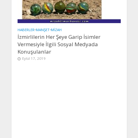
HABERLER
•
MANŞET
•
MIZAH
İzmirlilerin Her Şeye Garip İsimler
Vermesiyle İlgili Sosyal Medyada
Konuşulanlar
Eylül 17, 2019