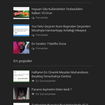
Hayvan Gibi Kullanılırken Tedavülden
Kalkan 10 Ürün
Yorumlar
Yüz Felci Geçiren Kızın Başından Geçenleri
Mizahıyla Harmanlayıp Anlattığı Hikayesi
Yorumlar
En Sevilen 7 Netflix Dizisi
Yorumlar
En popüler
Haftanın En Önemli Meydan Muharebesi:
Beşiktaş Fenerbahçe Derbisi
52 Görünümler
Paranın kıymetini bilen kedi ?
52 Görünümler
Türkiye’nin Rusya’ya Buz Hokey’inde 42-0