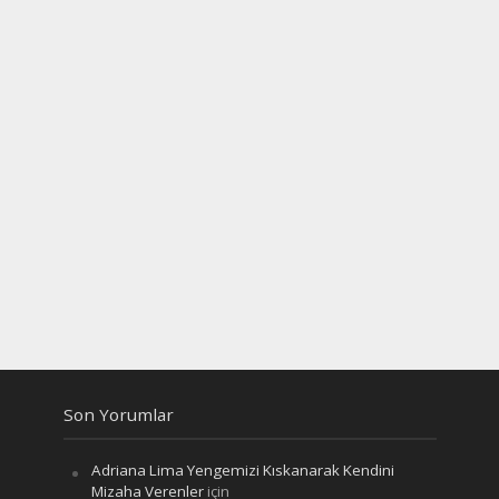
Son Yorumlar
Adriana Lima Yengemizi Kıskanarak Kendini
Mizaha Verenler
için