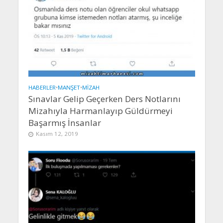
HABERLER
•
MANŞET
•
MIZAH
Sınavlar Gelip Geçerken Ders Notlarını
Mizahıyla Harmanlayıp Güldürmeyi
Başarmış İnsanlar
Kasım 12, 2019