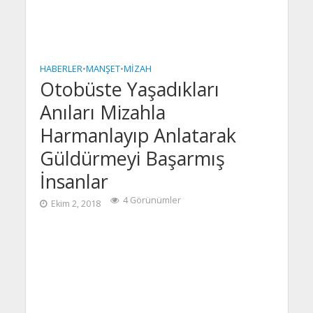
HABERLER
•
MANŞET
•
MIZAH
Otobüste Yaşadıkları
Anıları Mizahla
Harmanlayıp Anlatarak
Güldürmeyi Başarmış
İnsanlar
4 Görünümler
Ekim 2, 2018