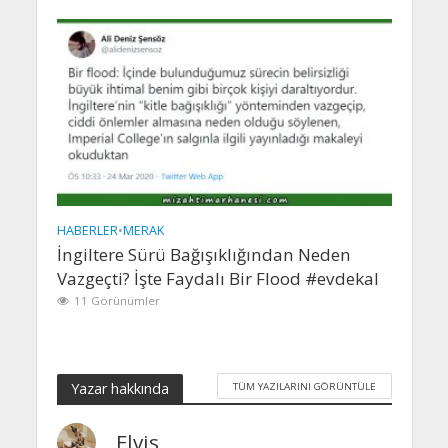
HABERLER
•
MERAK
İngiltere Sürü Bağışıklığından Neden
Vazgeçti? İşte Faydalı Bir Flood #evdekal
11 Görünümler
Yazar hakkında
TÜM YAZILARINI GÖRÜNTÜLE
Elvis