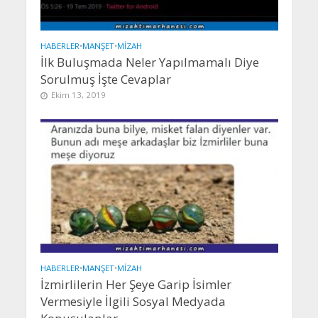
HABERLER
•
MANŞET
•
MIZAH
İlk Buluşmada Neler Yapılmamalı Diye
Sorulmuş İşte Cevaplar
Ekim 13, 2019
HABERLER
•
MANŞET
•
MIZAH
İzmirlilerin Her Şeye Garip İsimler
Vermesiyle İlgili Sosyal Medyada