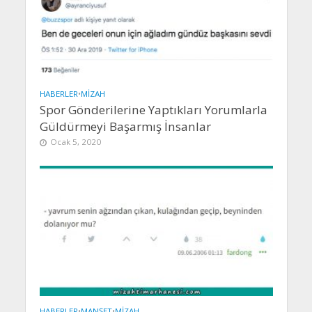
HABERLER
•
MIZAH
Spor Gönderilerine Yaptıkları Yorumlarla
Güldürmeyi Başarmış İnsanlar
Ocak 5, 2020
HABERLER
•
MANŞET
•
MIZAH