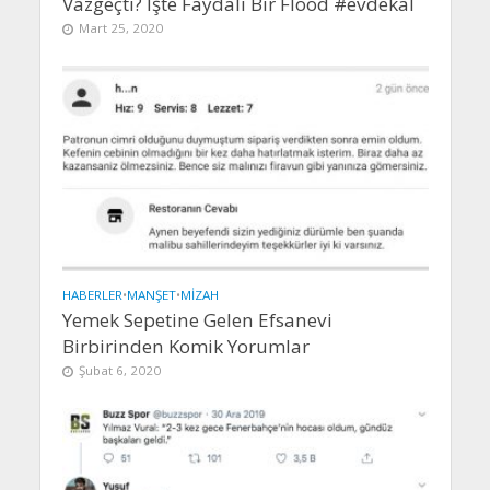
Vazgeçti? İşte Faydalı Bir Flood #evdekal
Mart 25, 2020
HABERLER
•
MANŞET
•
MIZAH
Yemek Sepetine Gelen Efsanevi
Birbirinden Komik Yorumlar
Şubat 6, 2020