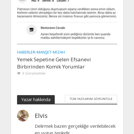
HABERLER
•
MANŞET
•
MIZAH
Yemek Sepetine Gelen Efsanevi
Birbirinden Komik Yorumlar
3 Görünümler
Yazar hakkında
TÜM YAZILARINI GÖRÜNTÜLE
Elvis
Delirmek bazen gerçekliğe verilebilecek
en uygun tepkidir.