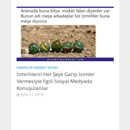
HABERLER
•
MANŞET
•
MIZAH
İzmirlilerin Her Şeye Garip İsimler
Vermesiyle İlgili Sosyal Medyada
Konuşulanlar
Eylül 17, 2019