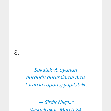
8.
Sakatlık vb oyunun
durduğu durumlarda Arda
Turan'la röportaj yapılabilir.
— Sirdır Nılçıkır
(@snalcakar)
March 24,