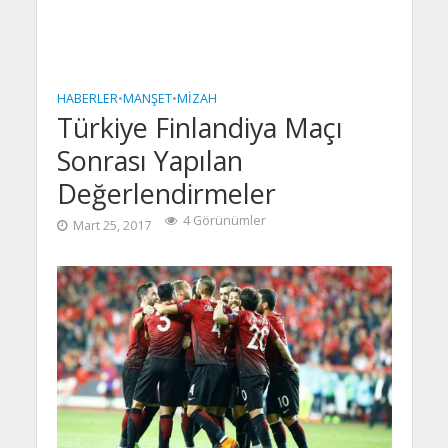
HABERLER
•
MANŞET
•
MIZAH
Türkiye Finlandiya Maçı
Sonrası Yapılan
Değerlendirmeler
4 Görünümler
Mart 25, 2017