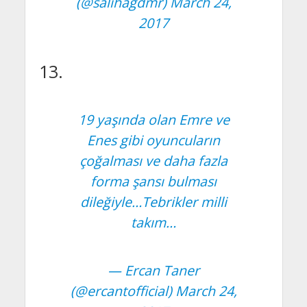
(@salihagdmr)
March 24,
2017
13.
19 yaşında olan Emre ve
Enes gibi oyuncuların
çoğalması ve daha fazla
forma şansı bulması
dileğiyle…Tebrikler milli
takım…
— Ercan Taner
(@ercantofficial)
March 24,