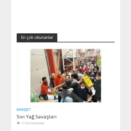
En çok okunanlar
MANŞET
Sıvı Yağ Savaşları
2 Görünümler