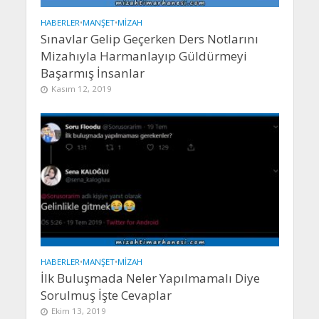
HABERLER
•
MANŞET
•
MIZAH
Sınavlar Gelip Geçerken Ders Notlarını
Mizahıyla Harmanlayıp Güldürmeyi
Başarmış İnsanlar
Kasım 12, 2019
HABERLER
•
MANŞET
•
MIZAH
İlk Buluşmada Neler Yapılmamalı Diye
Sorulmuş İşte Cevaplar
Ekim 13, 2019