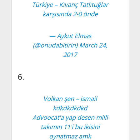
Türkiye – Kıvanç Tatlıtuğlar
karşısında 2-0 önde
— Aykut Elmas
(@onudabitirin)
March 24,
2017
6.
Volkan şen – ismail
kdkdkdkdkd
Advoocat'a yap desen milli
takımın 11'i bu ikisini
oynatmaz amk