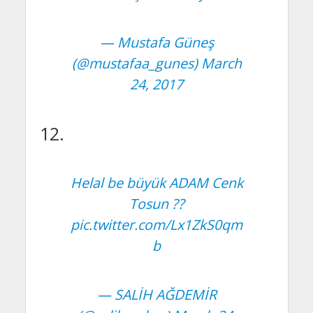
— Mustafa Güneş
(@mustafaa_gunes)
March
24, 2017
12.
Helal be büyük ADAM Cenk
Tosun ??
pic.twitter.com/Lx1ZkS0qm
b
— SALİH AĞDEMİR