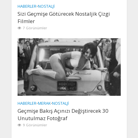
HABERLER
•
NOSTALJI
Sizi Geçmişe Götürecek Nostaljik Çizgi
Filmler
7 Görünümler
HABERLER
•
MERAK
•
NOSTALJI
Geçmişe Bakış Açınızı Değiştirecek 30
Unutulmaz Fotoğraf
9 Görünümler