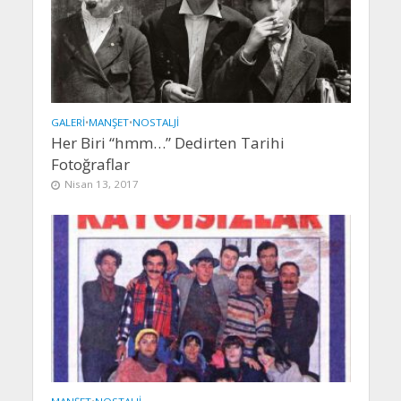
GALERI
•
MANŞET
•
NOSTALJI
Her Biri “hmm…” Dedirten Tarihi
Fotoğraflar
Nisan 13, 2017