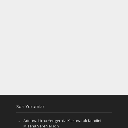
Son Yorumlar
Adriana Lima Yengemizi Kıskanarak Kendini
Mizaha Verenler
için