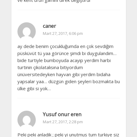
caner
Mart 27, 2017, 6:06 pm
ay dede benim çocukluğumda en çok sevdiğim
püsküvüt tü yaa görünce şimdi bi duygulandım…
bide turtiyle bumboyuda acayip yerdim harbi
turtinin çikolatalısına bitiyordum
ünüversitedeyken hayvan gibi yerdim bidaha
yapsalar yaa… düzgün giden şeyleri bozmakta bu
ülke gibi si yok…
Yusuf onur eren
Mart 27, 2017, 2:28 pm
Peki peki anladik ; peki yi unutmus tum turkiye siz