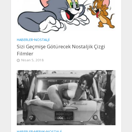
HABERLER
•
NOSTALJI
Sizi Geçmişe Götürecek Nostaljik Çizgi
Filmler
Nisan 5, 2018
HABERLER
•
MERAK
•
NOSTALJI