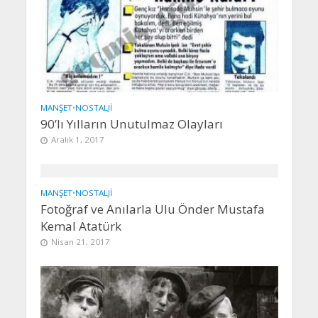
MANŞET
•
NOSTALJI
90’lı Yılların Unutulmaz Olayları
Aralık 1, 2017
MANŞET
•
NOSTALJI
Fotoğraf ve Anılarla Ulu Önder Mustafa
Kemal Atatürk
Nisan 21, 2017