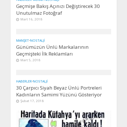
Geçmişe Bakış Açınızı Değiştirecek 30
Unutulmaz Fotoğraf
Mart 16, 2018
MANŞET
•
NOSTALJI
Günümüzün Ünlü Markalarının
Geçmişteki İlk Reklamları
Mart 5, 2018
HABERLER
•
NOSTALJI
30 Çarpıcı Siyah Beyaz Ünlü Portreleri
Kadınların Samimi Yüzünü Gösteriyor
Şubat 17, 2018