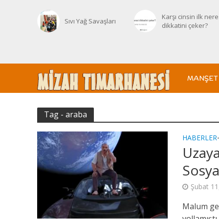
Karşı cinsin ilk nere
Sıvı Yağ Savaşları
dikkatini çeker?
MANŞET
Tag - araba
HABERLER
Uzaya
Sosya
Şubat 11
Malum geç
yollamışt