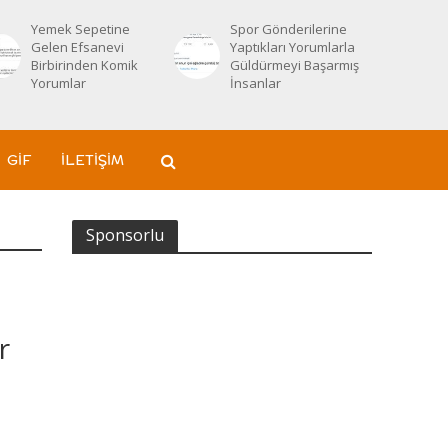
Yemek Sepetine
Spor Gönderilerine
Gelen Efsanevi
Yaptıkları Yorumlarla
Birbirinden Komik
Güldürmeyi Başarmış
Yorumlar
İnsanlar
GIF
İLETIŞIM
Sponsorlu
r