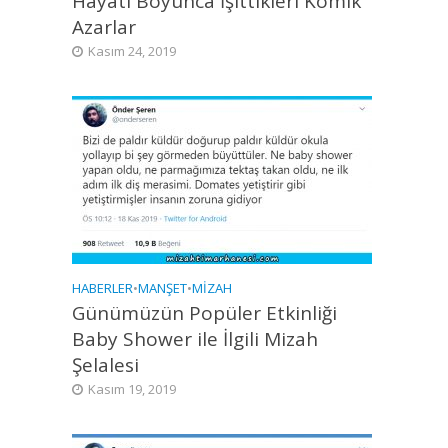
Hayatı Boyunca İşittikleri Komik
Azarlar
Kasım 24, 2019
HABERLER
•
MANŞET
•
MIZAH
Günümüzün Popüler Etkinliği
Baby Shower ile İlgili Mizah
Şelalesi
Kasım 19, 2019