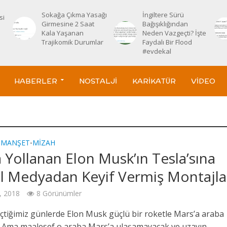
Sokağa Çıkma Yasağı
İngiltere Sürü
si
Girmesine 2 Saat
Bağışıklığından
Kala Yaşanan
Neden Vazgeçti? İşte
Trajikomik Durumlar
Faydalı Bir Flood
#evdekal
HABERLER
NOSTALJI
KARIKATÜR
VIDEO
MANŞET
MIZAH
•
•
 Yollanan Elon Musk’ın Tesla’sına
l Medyadan Keyif Vermiş Montajla
, 2018
8 Görünümler
tiğimiz günlerde Elon Musk güçlü bir roketle Mars’a araba
ı. Ama maalesef o araba Mars’a ulaşamayacak ve uzayın