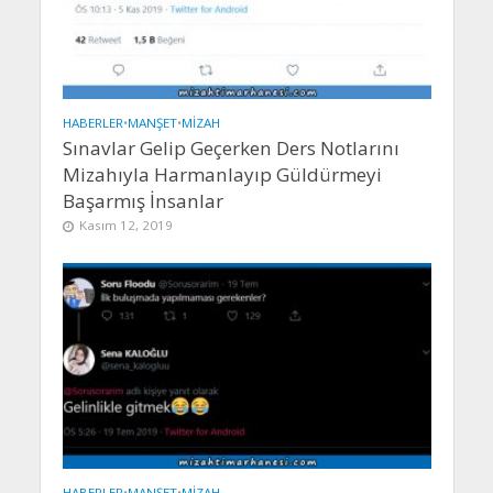
HABERLER
•
MANŞET
•
MIZAH
Sınavlar Gelip Geçerken Ders Notlarını
Mizahıyla Harmanlayıp Güldürmeyi
Başarmış İnsanlar
Kasım 12, 2019
HABERLER
•
MANŞET
•
MIZAH