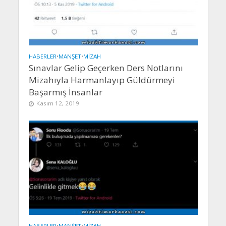
HABERLER
•
MANŞET
•
MIZAH
Sınavlar Gelip Geçerken Ders Notlarını
Mizahıyla Harmanlayıp Güldürmeyi
Başarmış İnsanlar
Kasım 12, 2019
HABERLER
•
MANŞET
•
MIZAH