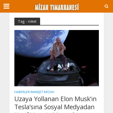
Tag - roket
HABERLER
MANŞET
MIZAH
•
•
Uzaya Yollanan Elon Musk’ın
Tesla’sına Sosyal Medyadan