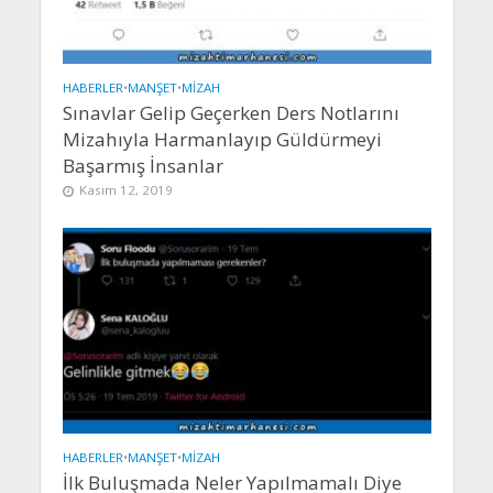
HABERLER
•
MANŞET
•
MIZAH
Sınavlar Gelip Geçerken Ders Notlarını
Mizahıyla Harmanlayıp Güldürmeyi
Başarmış İnsanlar
Kasım 12, 2019
HABERLER
•
MANŞET
•
MIZAH
İlk Buluşmada Neler Yapılmamalı Diye