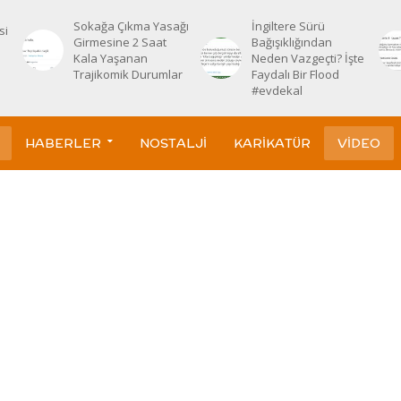
Sokağa Çıkma Yasağı
İngiltere Sürü
si
Girmesine 2 Saat
Bağışıklığından
Kala Yaşanan
Neden Vazgeçti? İşte
Trajikomik Durumlar
Faydalı Bir Flood
#evdekal
HABERLER
NOSTALJI
KARIKATÜR
VIDEO