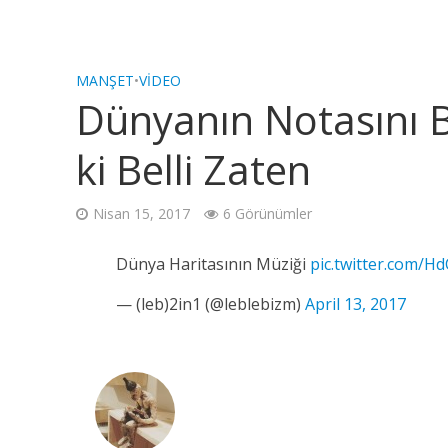
MANŞET
•
VIDEO
Dünyanın Notasını Be
ki Belli Zaten
Nisan 15, 2017
6 Görünümler
Dünya Haritasının Müziği
pic.twitter.com/
— (leb)2in1 (@leblebizm)
April 13, 2017