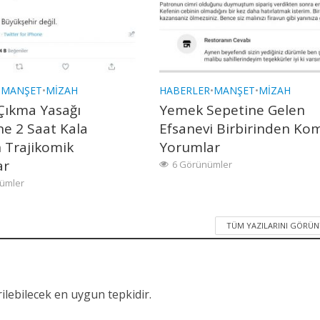
•
MANŞET
•
MIZAH
HABERLER
•
MANŞET
•
MIZAH
Çıkma Yasağı
Yemek Sepetine Gelen
ne 2 Saat Kala
Efsanevi Birbirinden Ko
 Trajikomik
Yorumlar
ar
6 Görünümler
ümler
TÜM YAZILARINI GÖRÜ
ilebilecek en uygun tepkidir.