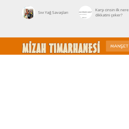
Karşı cinsin ilk nere
Sıvı Yağ Savaşları
dikkatini çeker?
MANŞET