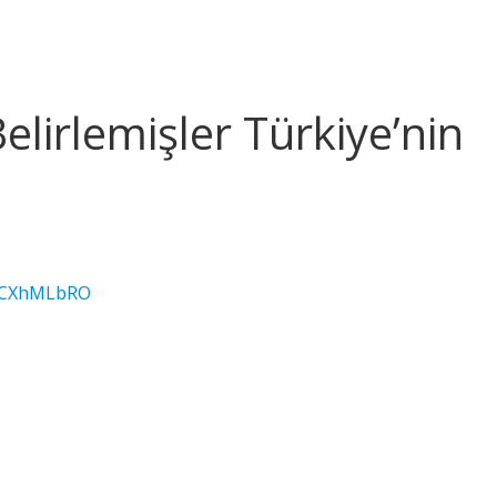
lirlemişler Türkiye’nin
HdCXhMLbRO