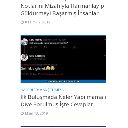
Notlarını Mizahıyla Harmanlayıp
Güldürmeyi Başarmış İnsanlar
Kasım 12, 2019
HABERLER
•
MANŞET
•
MIZAH
İlk Buluşmada Neler Yapılmamalı
Diye Sorulmuş İşte Cevaplar
Ekim 13, 2019