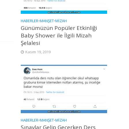
HABERLER
•
MANŞET
•
MIZAH
Günümüzün Popüler Etkinliği
Baby Shower ile İlgili Mizah
Şelalesi
Kasım 19, 2019
HABERLER
•
MANŞET
•
MIZAH
Sınavlar Gelip Geçerken Ders