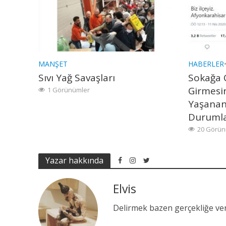
MANŞET
HABERLER
Sıvı Yağ Savaşları
Sokağa 
Girmesi
1 Görünümler
Yaşanan
Duruml
20 Görün
Yazar hakkında
Elvis
Delirmek bazen gerçekliğe ver