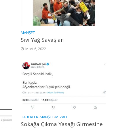
MANŞET
Sıvı Yağ Savaşları
Mart 6, 2022
HABERLER
•
MANŞET
•
MIZAH
Sokağa Çıkma Yasağı Girmesine