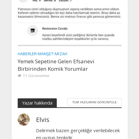
HABERLER
•
MANŞET
•
MIZAH
Yemek Sepetine Gelen Efsanevi
Birbirinden Komik Yorumlar
11 Görünümler
Yazar hakkında
TÜM YAZILARINI GÖRÜNTÜLE
Elvis
Delirmek bazen gerçekliğe verilebilecek
en uygun tepkidir.