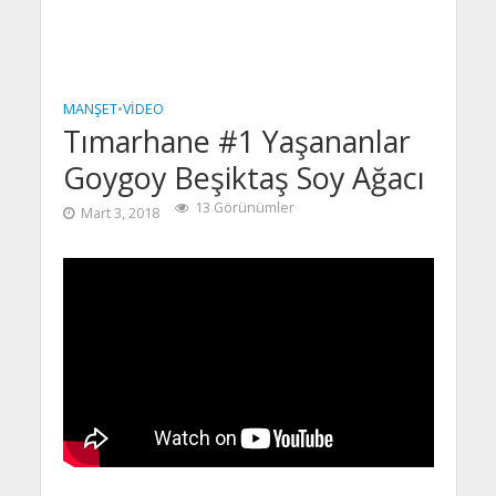
MANŞET
•
VIDEO
Tımarhane #1 Yaşananlar
Goygoy Beşiktaş Soy Ağacı
13 Görünümler
Mart 3, 2018