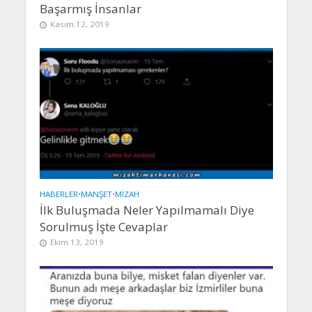
Başarmış İnsanlar
Kasım 12, 2019
HABERLER
•
MANŞET
•
MIZAH
İlk Buluşmada Neler Yapılmamalı Diye
Sorulmuş İşte Cevaplar
Ekim 13, 2019