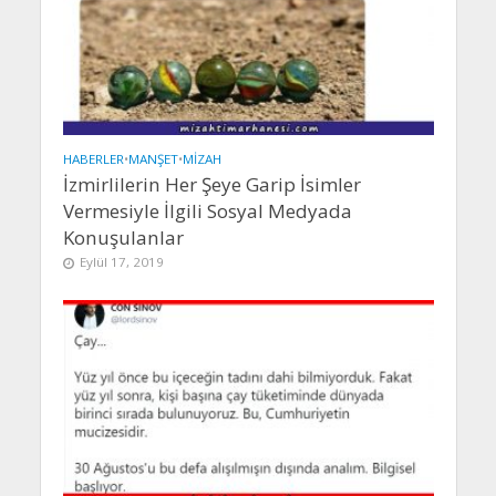
HABERLER
•
MANŞET
•
MIZAH
İzmirlilerin Her Şeye Garip İsimler
Vermesiyle İlgili Sosyal Medyada
Konuşulanlar
Eylül 17, 2019