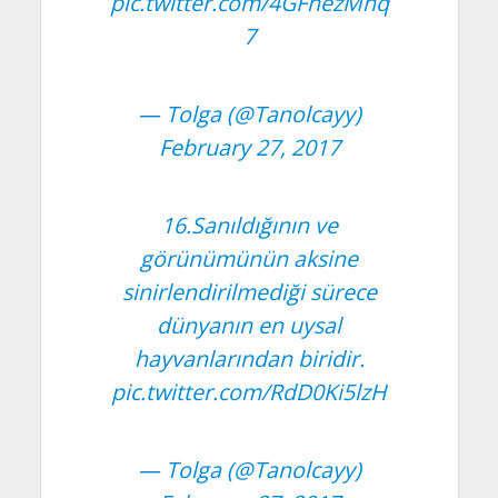
pic.twitter.com/4GFhezMhq
7
— Tolga (@Tanolcayy)
February 27, 2017
16.Sanıldığının ve
görünümünün aksine
sinirlendirilmediği sürece
dünyanın en uysal
hayvanlarından biridir.
pic.twitter.com/RdD0Ki5lzH
— Tolga (@Tanolcayy)