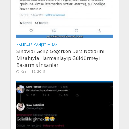
HABERLER
•
MANŞET
•
MIZAH
Sınavlar Gelip Geçerken Ders Notlarını
Mizahıyla Harmanlayıp Güldürmeyi
Başarmış İnsanlar
Kasım 12, 2019